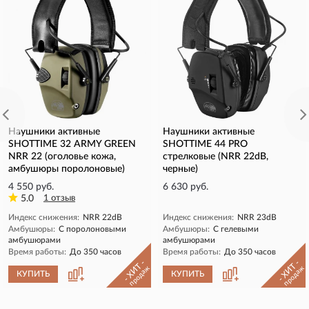
Наушники активные
Наушники активные
SHOTTIME 32 ARMY GREEN
SHOTTIME 44 PRO
NRR 22 (оголовье кожа,
стрелковые (NRR 22dB,
амбушюры поролоновые)
черные)
4 550 руб.
6 630 руб.
5.0
1 отзыв
Индекс снижения:
NRR 22dB
Индекс снижения:
NRR 23dB
Амбушюры:
С поролоновыми
Амбушюры:
С гелевыми
амбушюрами
амбушюрами
Время работы:
До 350 часов
Время работы:
До 350 часов
- ХИТ -
- ХИТ -
продаж
продаж
КУПИТЬ
КУПИТЬ