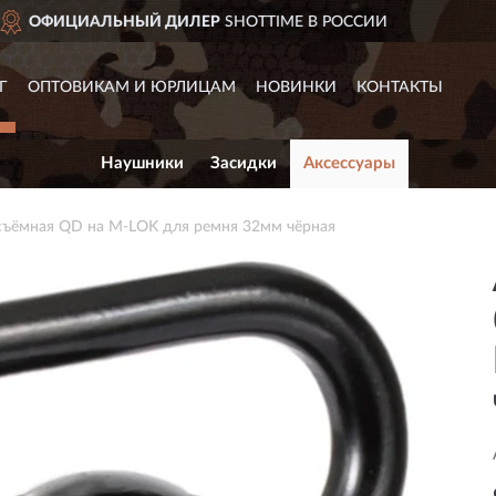
E В РОССИИ
ДОСТАВИМ
ПО 
Г
ОПТОВИКАМ И ЮРЛИЦАМ
НОВИНКИ
КОНТАКТЫ
Наушники
Засидки
Аксессуары
ъёмная QD на M-LOK для ремня 32мм чёрная