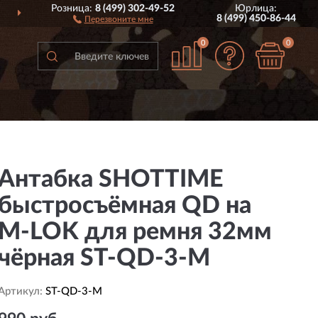
Розница:
8 (499) 302-49-52
Юрлица:
ВСЕЙ РОССИИ
ПОЛНЫ
8 (499) 450-86-44
Перезвоните мне
0
0
Антабка SHOTTIME
быстросъёмная QD на
M-LOK для ремня 32мм
чёрная ST-QD-3-M
Артикул:
ST-QD-3-M