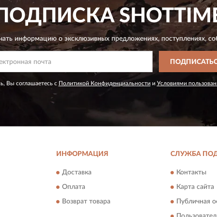
ПОДПИСКА
SHOTTIM
чать информацию о эксклюзивных предложениях,
поступлениях, со
ПОДПИСАТЬ
ь, Вы соглашаетесь с
Политикой Конфиденциальности
и
Условиями пользован
ИНФОРМАЦИЯ
СЛУЖБА ПО
Доставка
Контакты
Оплата
Карта сайта
Возврат товара
Публичная о
Пользовател