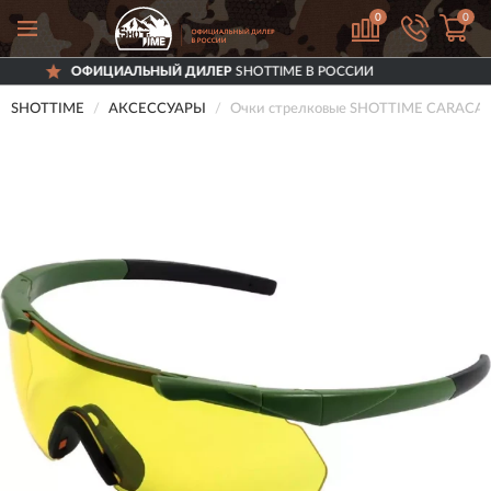
0
0
ИЦИАЛЬНЫЙ ДИЛЕР
SHOTTIME В РОССИИ
SHOTTIME
АКСЕССУАРЫ
Очки стрелковые SHOTTIME CARACAL 