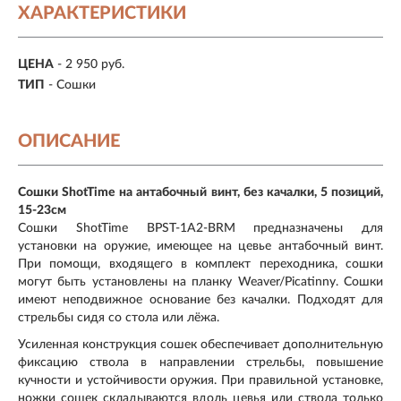
ХАРАКТЕРИСТИКИ
ЦЕНА
- 2 950 руб.
ТИП
- Сошки
ОПИСАНИЕ
Cошки ShotTime на антабочный винт, без качалки, 5 позиций,
15-23см
Cошки ShotTime BPST-1A2-BRM предназначены для
установки на оружие, имеющее на цевье антабочный винт.
При помощи, входящего в комплект переходника, сошки
могут быть установлены на планку Weaver/Picatinny. Сошки
имеют неподвижное основание без качалки. Подходят для
стрельбы сидя со стола или лёжа.
Усиленная конструкция сошек обеспечивает дополнительную
фиксацию ствола в направлении стрельбы, повышение
кучности и устойчивости оружия. При правильной установке,
ножки сошек складываются вдоль цевья или ствола только