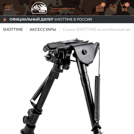
0
0
 ДИЛЕР
SHOTTIME В РОССИИ
ДОСТАВИМ
SHOTTIME
АКСЕССУАРЫ
Сошки SHOTTIME на антабочный винт 