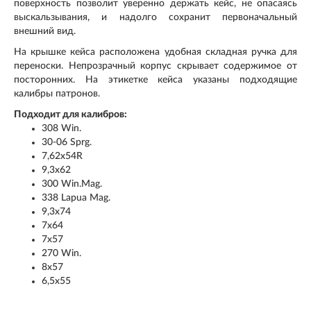
поверхность позволит уверенно держать кейс, не опасаясь
выскальзывания, и надолго сохранит первоначальный
внешний вид.
На крышке кейса расположена удобная складная ручка для
переноски. Непрозрачный корпус скрывает содержимое от
посторонних. На этикетке кейса указаны подходящие
калибры патронов.
Подходит для калибров:
308 Win.
30-06 Sprg.
7,62х54R
9,3х62
300 Win.Mag.
338 Lapua Mag.
9,3х74
7х64
7х57
270 Win.
8х57
6,5х55