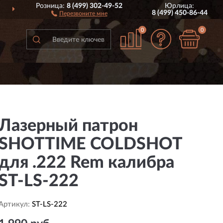
Розница:
8 (499) 302-49-52
Юрлица:
ДОСТАВИМ
ПО ВСЕЙ РОССИИ
8 (499) 450-86-44
Перезвоните мне
0
0
Лазерный патрон
SHOTTIME COLDSHOT
для .222 Rem калибра
ST-LS-222
Артикул:
ST-LS-222